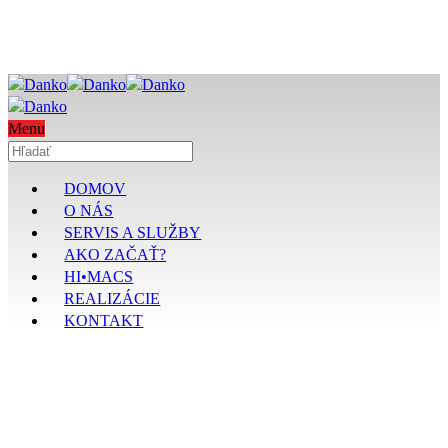
Menu
DOMOV
O NÁS
SERVIS A SLUŽBY
AKO ZAČAŤ?
HI•MACS
REALIZÁCIE
KONTAKT